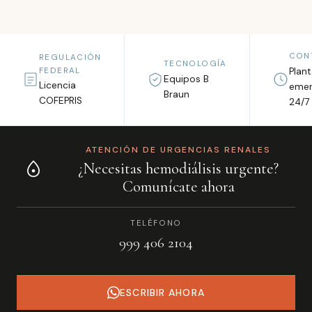
CON
REGULACIÓN
TECNOLOGÍA
FEDERAL
Plan
Equipos B
Licencia
emer
Braun
COFEPRIS
24/7
ATENCIÓN DE URGENCIAS RENALES
¿Necesitas hemodiálisis urgente?
Comunícate ahora
TELÉFONO
999 406 2104
ESCRIBIR AHORA